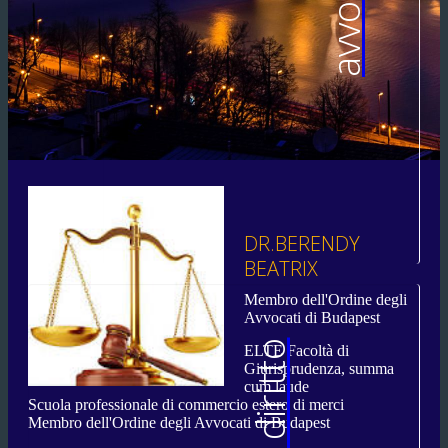
avvocati
DR.BERENDY
BEATRIX
Membro dell'Ordine degli
Avvocati di Budapest
ELTE Facoltà di
Giurisprudenza, summa
cum laude
Scuola professionale di commercio estero di merci
Membro dell'Ordine degli Avvocati di Budapest