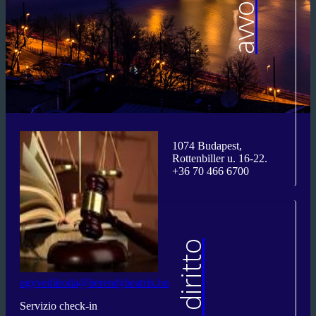
avvocati
1074 Budapest,
Rottenbiller u. 16-22.
+36 70 466 6700
ugyvediiroda@berendybeatrix.hu
Servizio check-in