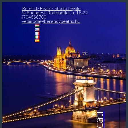
Dr. Berendy Beatrix Studio Legale
1074 Budapest, Rottenbiller u. 16-22.
+36704666700
ugyvediiroda@berendybeatrix.hu